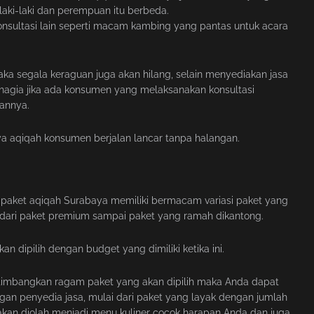
laki-laki dan perempuan itu berbeda.
onsultasi lain seperti macam kambing yang pantas untuk acara
aka segala keraguan juga akan hilang, selain menyediakan jasa
ahagia jika ada konsumen yang melaksanakan konsultasi
annya.
a aqiqah konsumen berjalan lancar tanpa halangan.
a paket aqiqah Surabaya memiliki bermacam variasi paket yang
ai dari paket premium sampai paket yang ramah dikantong.
 dipilih dengan budget yang dimiliki ketika ini.
imbangkan ragam paket yang akan dipilih maka Anda dapat
gan penyedia jasa, mulai dari paket yang layak dengan jumlah
akan diolah menjadi menu kuliner cocok harapan Anda dan juga