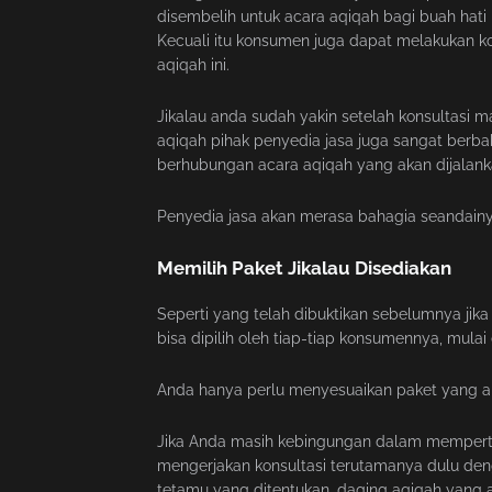
disembelih untuk acara aqiqah bagi buah hati 
Kecuali itu konsumen juga dapat melakukan k
aqiqah ini.
Jikalau anda sudah yakin setelah konsultasi m
aqiqah pihak penyedia jasa juga sangat berb
berhubungan acara aqiqah yang akan dijalank
Penyedia jasa akan merasa bahagia seandainy
Memilih Paket Jikalau Disediakan
Seperti yang telah dibuktikan sebelumnya jik
bisa dipilih oleh tiap-tiap konsumennya, mul
Anda hanya perlu menyesuaikan paket yang akan
Jika Anda masih kebingungan dalam mempert
mengerjakan konsultasi terutamanya dulu den
tetamu yang ditentukan, daging aqiqah yang 