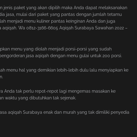
n jenis paket yang akan dipilih maka Anda dapat melaksanakan
ia jasa, mulai dari paket yang pantas dengan jumlah tetamu
lah menjadi menu kuliner pantas keinginan Anda dan juga
a aqiqah. Wa 0812-3166-6605 Aqiqah Surabaya Sawahan 2022 –
iapkan menu yang diolah menjadi porsi-porsi yang sudah
pengorderan jasa aqiqah dengan menu gulai untuk 200 porsi.
ah menu hal yang demikian lebih-lebih dulu lalu menyiapkan ke
n.
a Anda tak perlu repot-repot lagi mengemas masakan ke
n waktu yang dibutuhkan tak sejenak.
jasa aqiqah Surabaya enak dan murah yang tak dimiliki penyedia