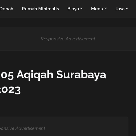
Denah
Rumah Minimalis
Biaya
Menu
Jasa
Responsive Advertisement
05 Aqiqah Surabaya
2023
onsive Advertisement