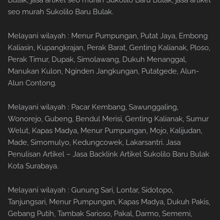
Bulak, jasa artikel seo murah Sukolilo Baru Bulak, jasa artikel
seo murah Sukolilo Baru Bulak.
Melayani wilayah : Menur Pumpungan, Putat Jaya, Embong
Kaliasin, Kupangkrajan, Perak Barat, Genting Kalianak, Ploso,
Perak Timur, Dupak, Simolawang, Dukuh Menanggal,
Manukan Kulon, Nginden Jangkungan, Putatgede, Alun-
Alun Contong.
Melayani wilayah : Pacar Kembang, Sawunggaling,
Wonorejo, Gubeng, Bendul Merisi, Genting Kalianak, Sumur
Welut, Kapas Madya, Menur Pumpungan, Mojo, Kalijudan,
Made, Simomulyo, Kedungcowek, Lakarsantri. Jasa
Penulisan Artikel – Jasa Backlink Artikel Sukolilo Baru Bulak
Kota Surabaya.
Melayani wilayah : Gunung Sari, Lontar, Sidotopo,
Tanjungsari, Menur Pumpungan, Kapas Madya, Dukuh Pakis,
Gebang Putih, Tambak Sarioso, Pakal, Darmo, Sememi,